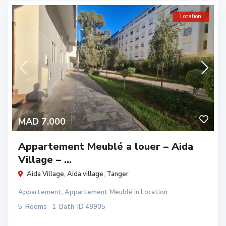
Location
MAD 7.000
Appartement Meublé a louer – Aida
Village – ...
Aida Village,
Aida village
,
Tanger
Appartement
,
Appartement Meublé
in
Location
5
Rooms
1
Bath
ID
48905