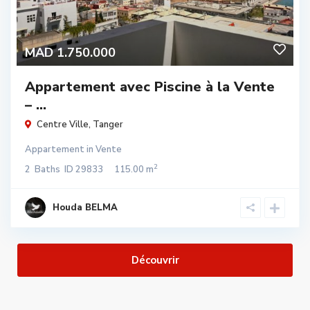
MAD 1.750.000
Appartement avec Piscine à la Vente
– ...
Centre Ville
,
Tanger
Appartement
in
Vente
2
2
Baths
ID
29833
115.00 m
Houda BELMA
Découvrir