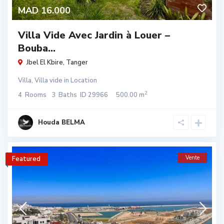
MAD 16.000
Villa Vide Avec Jardin à Louer –
Bouba...
Jbel El Kbire
,
Tanger
Villa
,
Villa vide
in
Location
2
4
Rooms
3
Baths
ID
29966
500.00 m
Houda BELMA
Vente
Featured