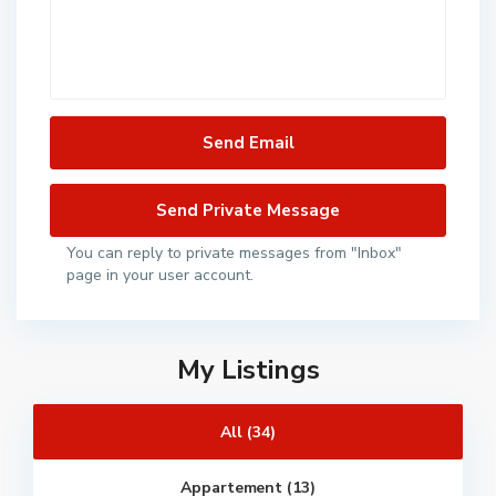
You can reply to private messages from "Inbox"
page in your user account.
My Listings
All (34)
Appartement (13)