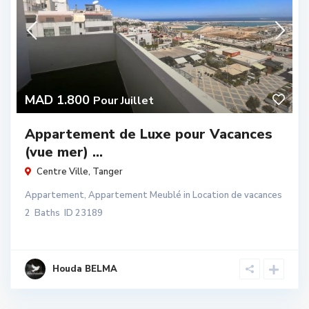
MAD 1.800
Pour Juillet
Appartement de Luxe pour Vacances
(vue mer) ...
Centre Ville
,
Tanger
Appartement
,
Appartement Meublé
in
Location de vacances
2
Baths
ID
23189
Houda BELMA