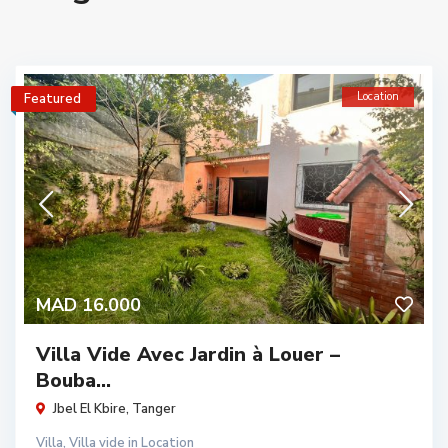
Location
Featured
MAD 16.000
Villa Vide Avec Jardin à Louer –
Bouba...
Jbel El Kbire
,
Tanger
Villa
,
Villa vide
in
Location