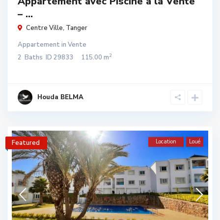
Appartement avec Piscine à la Vente
– ...
Centre Ville
,
Tanger
Appartement
in
Vente
2
2
Baths
ID
29833
115.00 m
Houda BELMA
Location
Loué
Featured