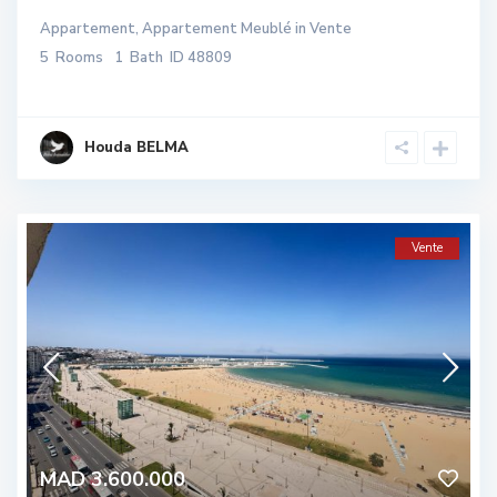
Appartement
,
Appartement Meublé
in
Vente
5
Rooms
1
Bath
ID
48809
Houda BELMA
Vente
MAD 3.600.000