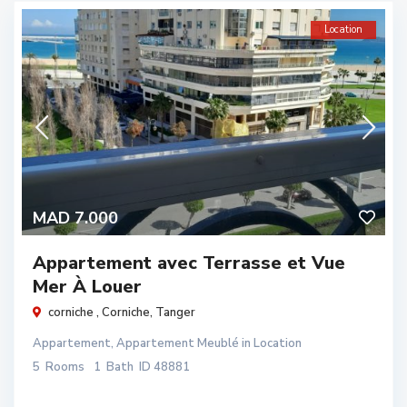
Location
MAD 7.000
Appartement avec Terrasse et Vue
Mer À Louer
corniche ,
Corniche
,
Tanger
Appartement
,
Appartement Meublé
in
Location
5
Rooms
1
Bath
ID
48881