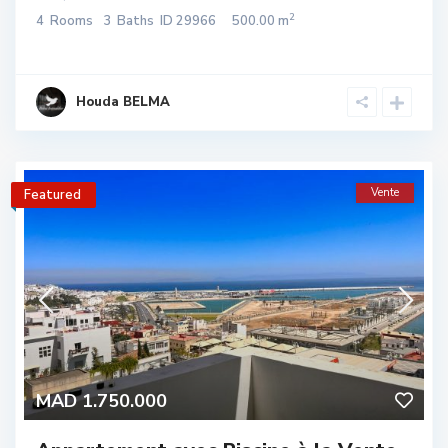
2
4
Rooms
3
Baths
ID
29966
500.00 m
Houda BELMA
Vente
Featured
MAD 1.750.000