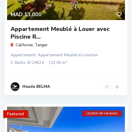
MAD 13.000
Appartement Meublé à Louer avec
Piscine R...
Californie
,
Tanger
Appartement
,
Appartement Meublé
in
Location
2
2
Baths
ID
29624
132.00 m
Houda BELMA
Location de vacances
Featured