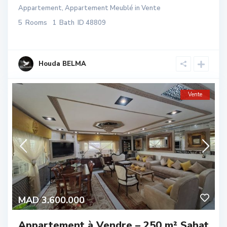
Appartement
,
Appartement Meublé
in
Vente
5
Rooms
1
Bath
ID
48809
Houda BELMA
Vente
MAD 3.600.000
Appartement à Vendre – 250 m² Sahat