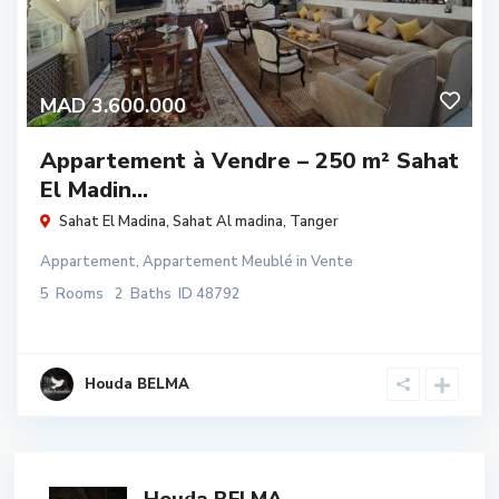
MAD 3.600.000
Appartement à Vendre – 250 m² Sahat
El Madin...
Sahat El Madina,
Sahat Al madina
,
Tanger
Appartement
,
Appartement Meublé
in
Vente
5
Rooms
2
Baths
ID
48792
Houda BELMA
Houda BELMA