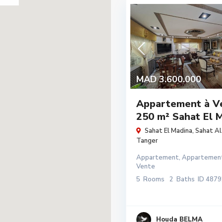
MAD 3.600.000
Appartement à V
250 m² Sahat El M
Sahat El Madina,
Sahat Al
Tanger
Appartement
,
Appartemen
Vente
5
Rooms
2
Baths
ID
4879
Houda BELMA