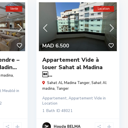
Vente
Location
MAD 6.500
endre –
Appartement Vide à
adin...
louer Sahat al Madina
...
 madina
,
Sahat AL Madina Tanger,
Sahat Al
madina
,
Tanger
t Meublé
in
Appartement
,
Appartement Vide
in
2
Location
1
Bath
ID
48021
Houda BELMA