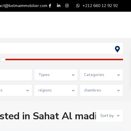
act@belmaimmobilier.com
+212 660 12 92 92
Types
Categories
es
régions
chambres
isted in Sahat Al madina
Sort by