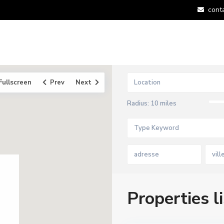
cont
Fullscreen
Prev
Next
Radius:
10 miles
vill
Properties l