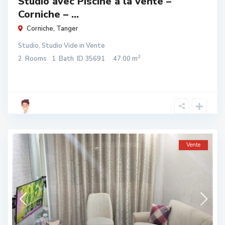
Studio avec Piscine à la vente –
Corniche – ...
Corniche
,
Tanger
Studio
,
Studio Vide
in
Vente
2
2
Rooms
1
Bath
ID
35691
47.00 m
Vente