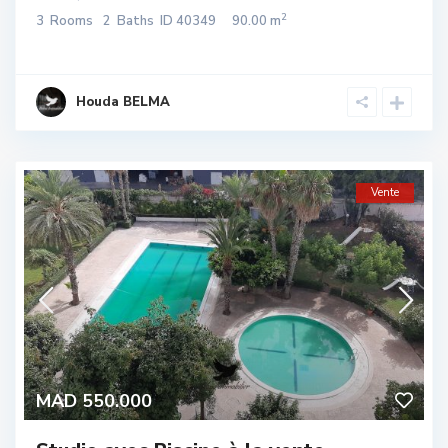
2
3
Rooms
2
Baths
ID
40349
90.00 m
Houda BELMA
Vente
MAD 550.000