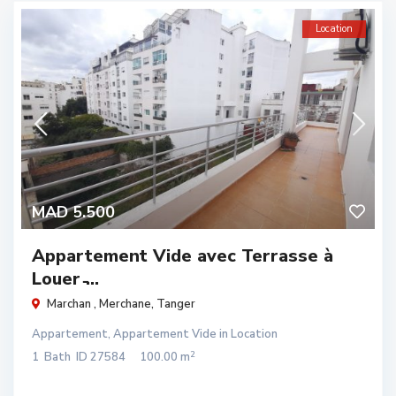
Location
MAD 5.500
Appartement Vide avec Terrasse à
Louer ̵...
Marchan ,
Merchane
,
Tanger
Appartement
,
Appartement Vide
in
Location
2
1
Bath
ID
27584
100.00 m