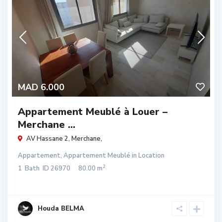
MAD 6.000
Appartement Meublé à Louer –
Merchane ...
AV Hassane 2,
Merchane
,
Appartement
,
Appartement Meublé
in
Location
2
1
Bath
ID
26970
80.00 m
Houda BELMA