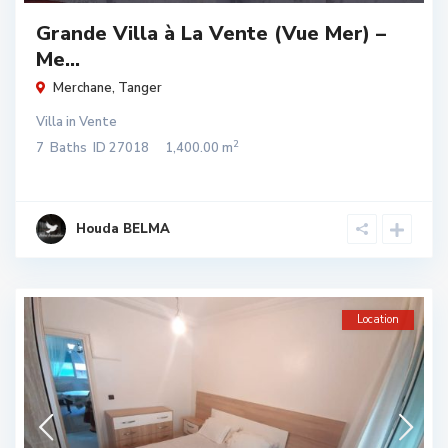
Grande Villa à La Vente (Vue Mer) –
Me...
Merchane
,
Tanger
Villa
in
Vente
2
7
Baths
ID
27018
1,400.00 m
Houda BELMA
Location