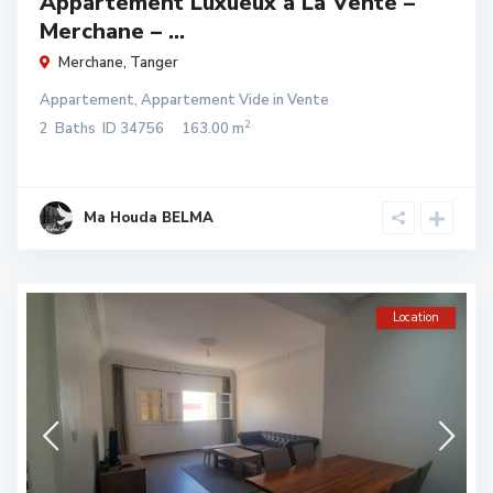
Appartement Luxueux à La Vente –
Merchane – ...
Merchane
,
Tanger
Appartement
,
Appartement Vide
in
Vente
2
2
Baths
ID
34756
163.00 m
Ma Houda BELMA
Location