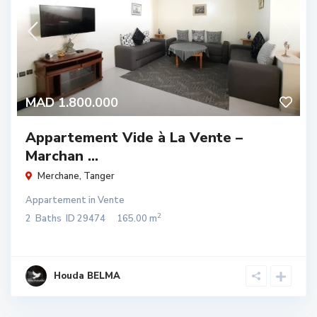
MAD 1.800.000
Appartement Vide à La Vente –
Marchan ...
Merchane
,
Tanger
Appartement
in
Vente
2
2
Baths
ID
29474
165.00 m
Houda BELMA