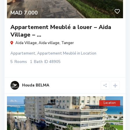
MAD 7.000
Appartement Meublé a louer – Aida
Village – ...
Aida Village,
Aida village
,
Tanger
Appartement
,
Appartement Meublé
in
Location
5
Rooms
1
Bath
ID
48905
Houda BELMA
Location