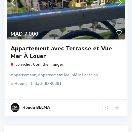
MAD 7.000
Appartement avec Terrasse et Vue
Mer À Louer
corniche ,
Corniche
,
Tanger
Appartement
,
Appartement Meublé
in
Location
5
Rooms
1
Bath
ID
48881
Houda BELMA