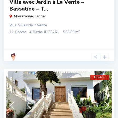
Villa avec Jardin à La Vente –
Bassatine – T...
Moujahidine
,
Tanger
Villa
,
Villa vide
in
Vente
2
11
Rooms
4
Baths
ID
36261
508.00 m
Location