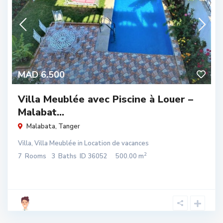
MAD 6.500
Villa Meublée avec Piscine à Louer –
Malabat...
Malabata
,
Tanger
Villa
,
Villa Meublée
in
Location de vacances
2
7
Rooms
3
Baths
ID
36052
500.00 m