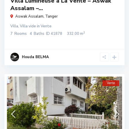
Villa Lumineuse à La Vente – Aswak
Assalam –...
Aswak Assalam
,
Tanger
Villa
,
Villa vide
in
Vente
2
7
Rooms
4
Baths
ID
41878
332.00 m
Houda BELMA
Vente