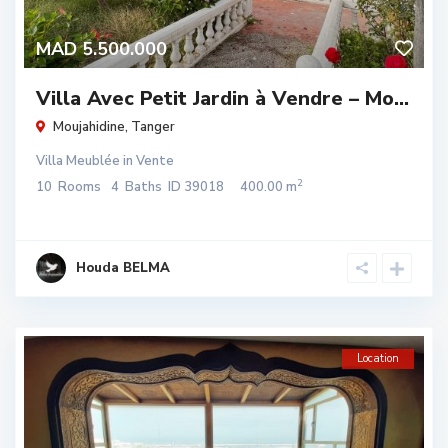
MAD 5.500.000
Villa Avec Petit Jardin à Vendre – Mo...
Moujahidine
,
Tanger
Villa Meublée
in
Vente
2
10
Rooms
4
Baths
ID
39018
400.00 m
Houda BELMA
Location