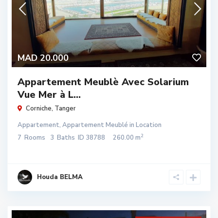
MAD 20.000
Appartement Meublè Avec Solarium
Vue Mer à L...
Corniche
,
Tanger
Appartement
,
Appartement Meublé
in
Location
2
7
Rooms
3
Baths
ID
38788
260.00 m
Houda BELMA