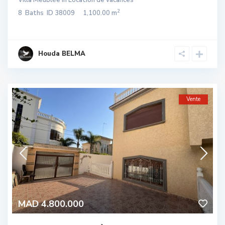
Villa Meublée
in
Location de vacances
2
8
Baths
ID
38009
1,100.00 m
Houda BELMA
Vente
MAD 4.800.000