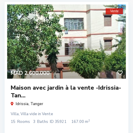
Vente
MAD 2.600.000
Maison avec jardin à la vente -Idrissia-
Tan...
Idrissia
,
Tanger
Villa
,
Villa vide
in
Vente
2
15
Rooms
3
Baths
ID
35921
167.00 m