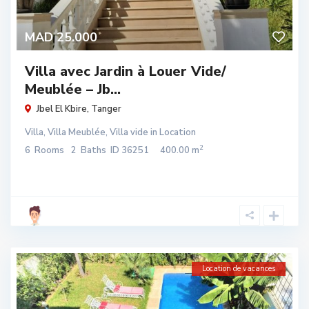
MAD 25.000
Villa avec Jardin à Louer Vide/
Meublée – Jb...
Jbel El Kbire
,
Tanger
Villa
,
Villa Meublée
,
Villa vide
in
Location
2
6
Rooms
2
Baths
ID
36251
400.00 m
Location de vacances