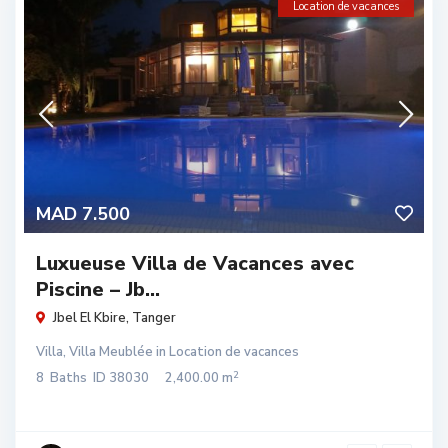
Location de vacances
MAD 7.500
Luxueuse Villa de Vacances avec
Piscine – Jb...
Jbel El Kbire
,
Tanger
Villa
,
Villa Meublée
in
Location de vacances
2
8
Baths
ID
38030
2,400.00 m