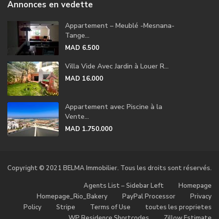
Annonces en vedette
Appartement – Meublé -Mesnana-
Tange...
MAD 6.500
Villa Vide Avec Jardin à Louer R...
MAD 16.000
Appartement avec Piscine à la
Vente...
MAD 1.750.000
Copyright © 2021 BELMA Immobilier. Tous les droits sont réservés.
Agents List – Sidebar Left
Homepage
Homepage_Rio_Bakery
PayPal Processor
Privacy
Policy
Stripe
Terms of Use
toutes les proprietes
WP Residence Shortcodes
Zillow Estimate