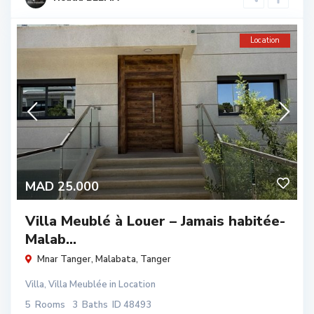
Location
MAD 25.000
Villa Meublé à Louer – Jamais habitée-
Malab...
Mnar Tanger,
Malabata
,
Tanger
Villa
,
Villa Meublée
in
Location
5
Rooms
3
Baths
ID
48493