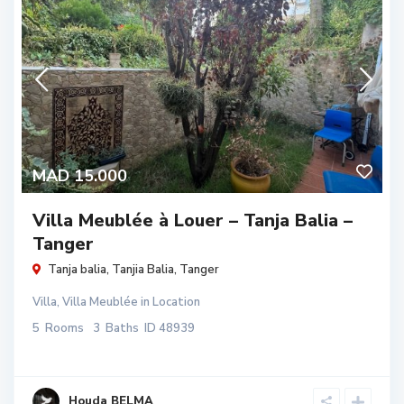
MAD 15.000
Villa Meublée à Louer – Tanja Balia –
Tanger
Tanja balia,
Tanjia Balia
,
Tanger
Villa
,
Villa Meublée
in
Location
5
Rooms
3
Baths
ID
48939
Houda BELMA