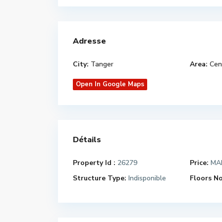
Adresse
City:
Tanger
Area:
Cen
Open In Google Maps
Détails
Property Id :
26279
Price:
MAD
Structure Type:
Indisponible
Floors No