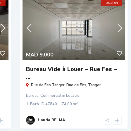
n
Location
MAD 9.000
Bureau Vide à Louer – Rue Fes –
...
Rue de Fes Tanger,
Rue de Fès
,
Tanger
Bureau
,
Commercial
in
Location
2
1
Bath
ID
47840
74.00 m
Houda BELMA