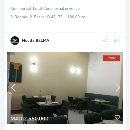
Commercial
,
Local Commercial
in
Vente
2
3
Rooms
2
Baths
ID
45175
180.00 m
Houda BELMA
Vente
MAD 2.550.000