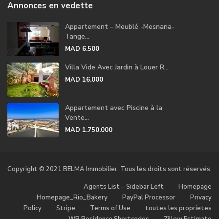
Annonces en vedette
Appartement – Meublé -Mesnana-
Tange...
MAD 6.500
Villa Vide Avec Jardin à Louer R...
MAD 16.000
Appartement avec Piscine à la
Vente...
MAD 1.750.000
Copyright © 2021 BELMA Immobilier. Tous les droits sont réservés.
Agents List – Sidebar Left
Homepage
Homepage_Rio_Bakery
PayPal Processor
Privacy
Policy
Stripe
Terms of Use
toutes les proprietes
WP Residence Shortcodes
Zillow Estimate