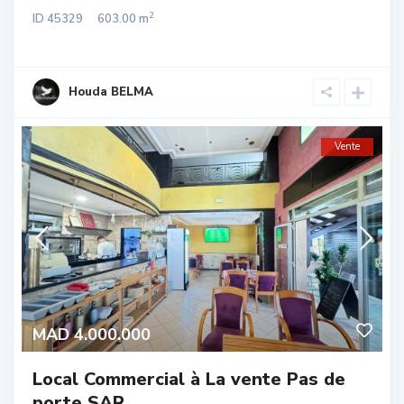
2
ID
45329
603.00 m
Houda BELMA
Vente
MAD 4.000.000
Local Commercial à La vente Pas de
porte SAR...