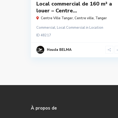
Local commercial de 160 m² a
louer – Centre...
Centre Ville Tanger,
Centre ville
,
Tanger
Commercial
,
Local Commercial
in
Location
ID
48217
Houda BELMA
À propos de