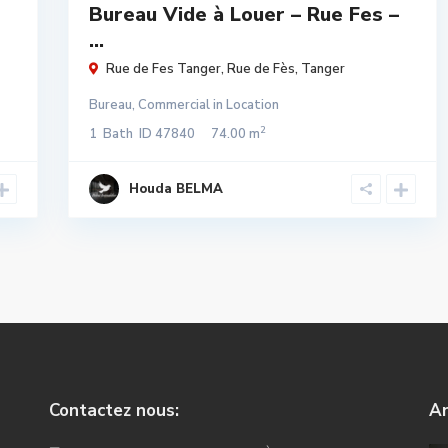
Bureau Vide à Louer – Rue Fes –
...
Rue de Fes Tanger,
Rue de Fès
,
Tanger
Bureau
,
Commercial
in
Location
2
1
Bath
ID
47840
74.00 m
Houda BELMA
Contactez nous:
An