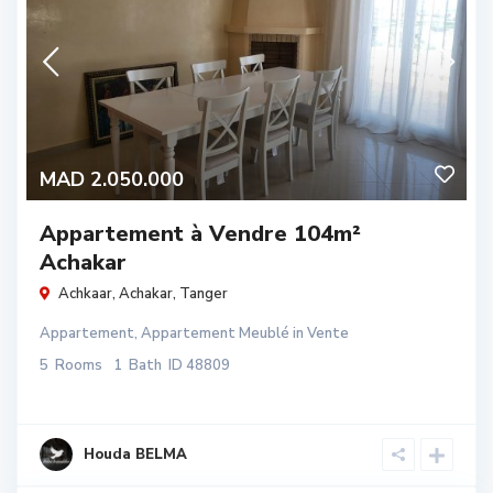
MAD 2.050.000
Appartement à Vendre 104m²
Achakar
Achkaar,
Achakar
,
Tanger
Appartement
,
Appartement Meublé
in
Vente
5
Rooms
1
Bath
ID
48809
Houda BELMA