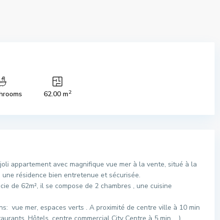
2
hrooms
62.00 m
oli appartement avec magnifique vue mer à la vente, situé à la
une résidence bien entretenue et sécurisée.
icie de 62m², il se compose de 2 chambres , une cuisine
s: vue mer, espaces verts . A proximité de centre ville à 10 min
aurants, Hôtels, centre commercial City Centre à 5 min.… )