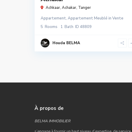
Achkaar,
Achakar
,
Tanger
Appartement
,
Appartement Meublé
in
Vente
5
Rooms
1
Bath
ID
48809
Houda BELMA
À propos de
BELMA IMMOBILIER
s’engage à fournir un haut niveau d’expertise, de service