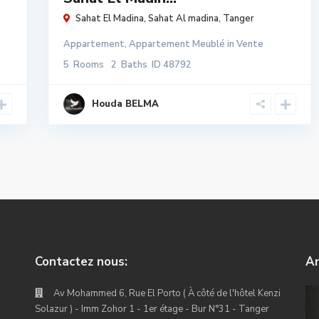
Sahat El Madina,
Sahat Al madina
,
Tanger
Appartement
,
Appartement Meublé
in
Vente
5
Rooms
2
Baths
ID
48792
Houda BELMA
Contactez nous:
An
Av Mohammed 6, Rue El Porto ( À côté de l'hôtel Kenzi
Solazur ) - Imm Zohor 1 - 1er étage - Bur N°31 - Tanger