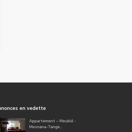
nonces en vedette
Appartement – Meublé -
Mesnana-Tange...