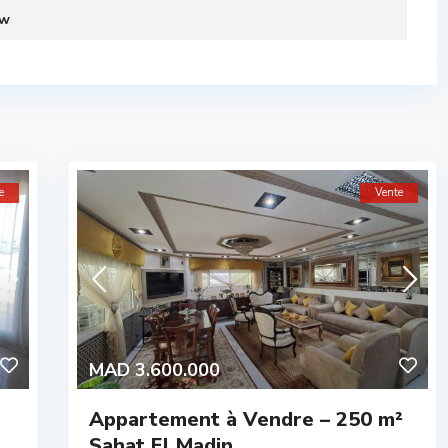
ew
e
Vente
MAD 3.600.000
Appartement à Vendre – 250 m²
Sahat El Madin...