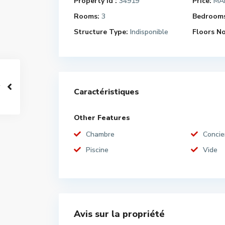
Property Id :
34919
Price:
MAD
Rooms:
3
Bedrooms
Structure Type:
Indisponible
Floors No
Caractéristiques
Other Features
Chambre
Concie
Piscine
Vide
Avis sur la propriété