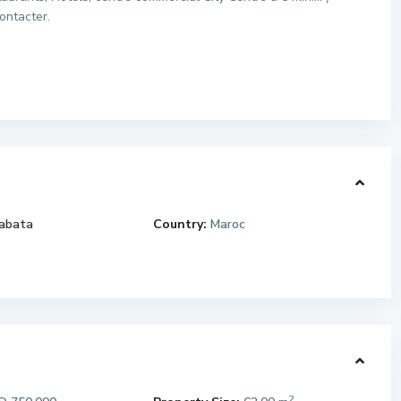
ontacter.
abata
Country:
Maroc
2