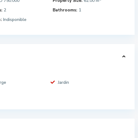
 750.000
Property Size:
62.00 m
:
2
Bathrooms:
1
:
Indisponible
rge
Jardin