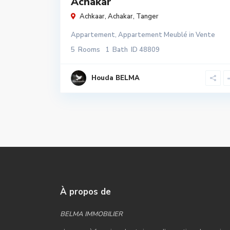
Achakar
Achkaar,
Achakar
,
Tanger
Appartement
,
Appartement Meublé
in
Vente
5
Rooms
1
Bath
ID
48809
Houda BELMA
À propos de
BELMA IMMOBILIER