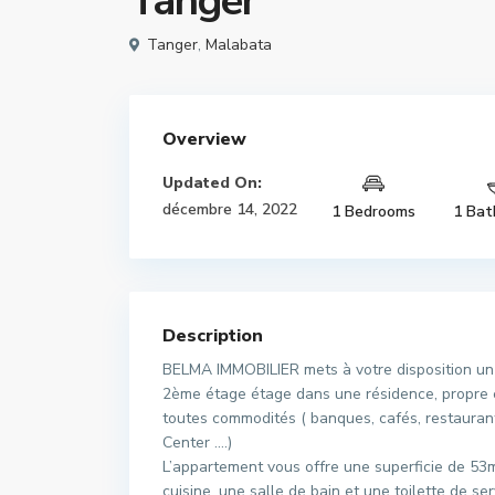
Tanger
Tanger
,
Malabata
Overview
Updated On:
décembre 14, 2022
1 Bedrooms
1 Bat
Description
BELMA IMMOBILIER mets à votre disposition un 
2ème étage étage dans une résidence, propre et
toutes commodités ( banques, cafés, restaurant
Center ….)
L’appartement vous offre une superficie de 53
cuisine, une salle de bain et une toilette de se