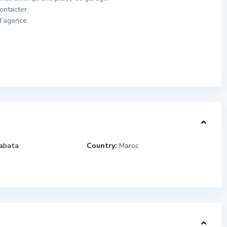
ontacter.
d’agence.
abata
Country:
Maroc