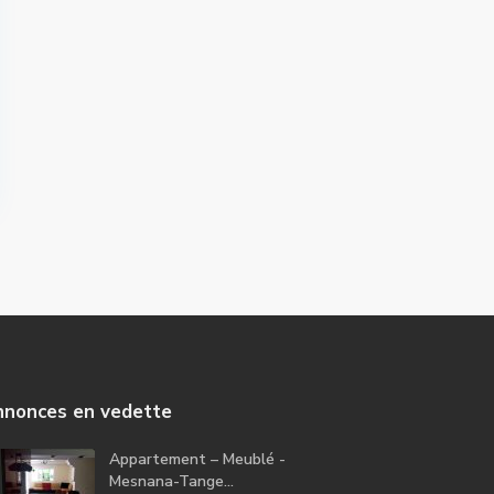
nonces en vedette
Appartement – Meublé -
Mesnana-Tange...