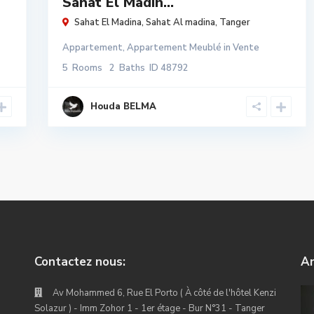
Sahat El Madin...
Sahat El Madina,
Sahat Al madina
,
Tanger
Appartement
,
Appartement Meublé
in
Vente
5
Rooms
2
Baths
ID
48792
Houda BELMA
Contactez nous:
An
Av Mohammed 6, Rue El Porto ( À côté de l'hôtel Kenzi
Solazur ) - Imm Zohor 1 - 1er étage - Bur N°31 - Tanger