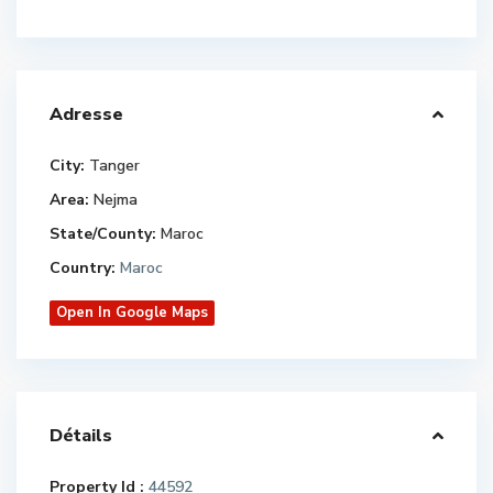
Adresse
City:
Tanger
Area:
Nejma
State/County:
Maroc
Country:
Maroc
Open In Google Maps
Détails
Property Id :
44592