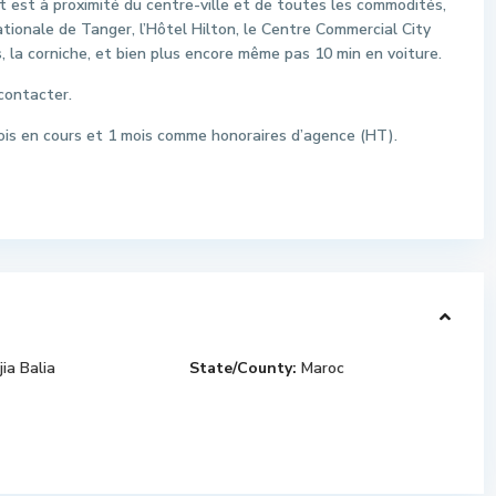
 est à proximité du centre-ville et de toutes les commodités,
tionale de Tanger, l’Hôtel Hilton, le Centre Commercial City
s, la corniche, et bien plus encore même pas 10 min en voiture.
contacter.
mois en cours et 1 mois comme honoraires d’agence (HT).
ia Balia
State/County:
Maroc