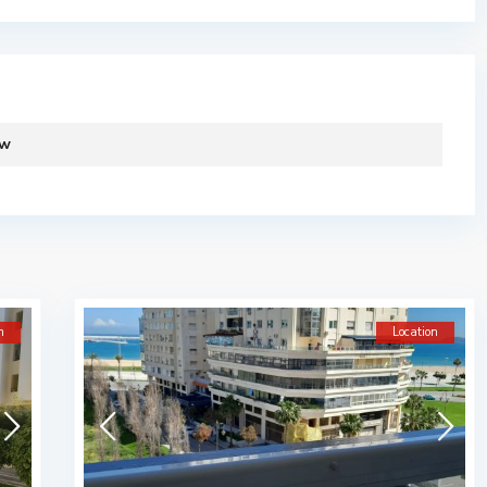
ew
n
Location