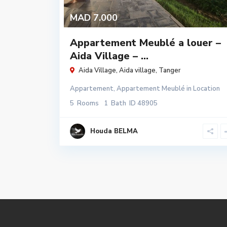
MAD 7.000
Appartement Meublé a louer –
Aida Village – ...
Aida Village,
Aida village
,
Tanger
Appartement
,
Appartement Meublé
in
Location
5
Rooms
1
Bath
ID
48905
Houda BELMA