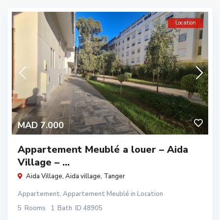
Location
MAD 7.000
Appartement Meublé a louer – Aida
Village – ...
Aida Village,
Aida village
,
Tanger
Appartement
,
Appartement Meublé
in
Location
5
Rooms
1
Bath
ID
48905