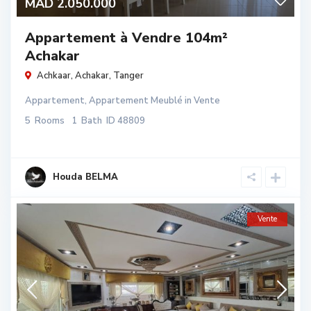
MAD 2.050.000
Appartement à Vendre 104m²
Achakar
Achkaar,
Achakar
,
Tanger
Appartement
,
Appartement Meublé
in
Vente
5
Rooms
1
Bath
ID
48809
Houda BELMA
Vente