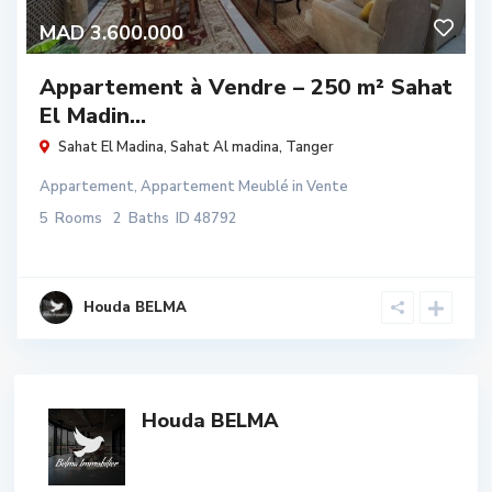
MAD 3.600.000
Appartement à Vendre – 250 m² Sahat
El Madin...
Sahat El Madina,
Sahat Al madina
,
Tanger
Appartement
,
Appartement Meublé
in
Vente
5
Rooms
2
Baths
ID
48792
Houda BELMA
Houda BELMA