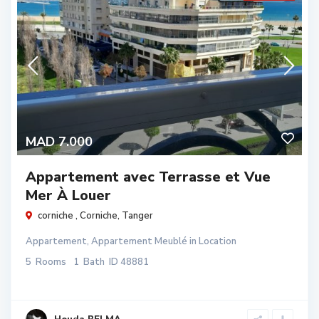
MAD 7.000
Appartement avec Terrasse et Vue
Mer À Louer
corniche ,
Corniche
,
Tanger
Appartement
,
Appartement Meublé
in
Location
5
Rooms
1
Bath
ID
48881