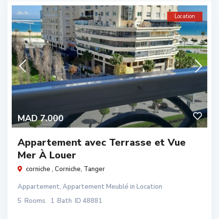
Location
MAD 7.000
Appartement avec Terrasse et Vue
Mer À Louer
corniche ,
Corniche
,
Tanger
Appartement
,
Appartement Meublé
in
Location
5
Rooms
1
Bath
ID
48881