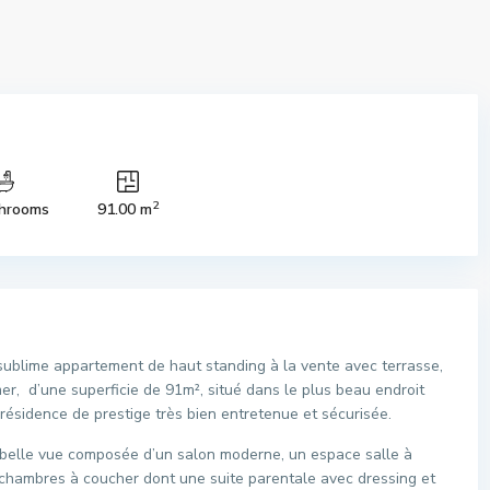
2
hrooms
91.00 m
ublime appartement de haut standing à la vente avec terrasse,
r, d’une superficie de 91m², situé dans le plus beau endroit
ésidence de prestige très bien entretenue et sécurisée.
 belle vue composée d’un salon moderne, un espace salle à
chambres à coucher dont une suite parentale avec dressing et