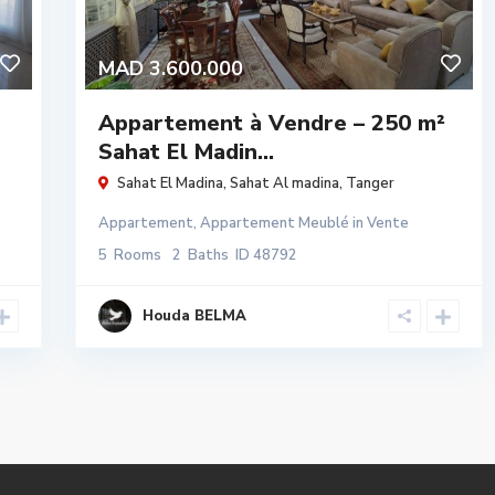
MAD 3.600.000
Appartement à Vendre – 250 m²
Sahat El Madin...
Sahat El Madina,
Sahat Al madina
,
Tanger
Appartement
,
Appartement Meublé
in
Vente
5
Rooms
2
Baths
ID
48792
Houda BELMA