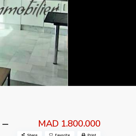
 –
MAD 1.800.000
Share
Favorite
Print