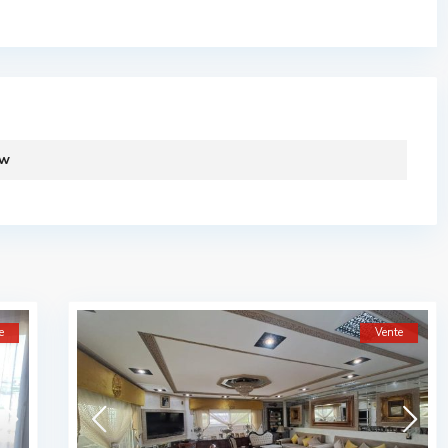
ew
e
Vente