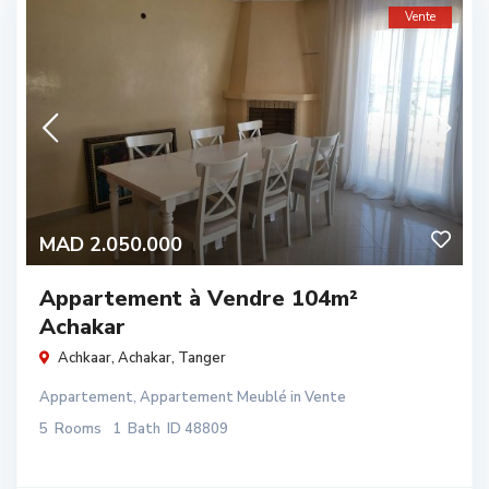
Vente
MAD 2.050.000
Appartement à Vendre 104m²
Achakar
Achkaar,
Achakar
,
Tanger
Appartement
,
Appartement Meublé
in
Vente
5
Rooms
1
Bath
ID
48809