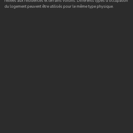
reliées aux résidences et terrains voisins. Différents types d’occupation
du logement peuvent être utilisés pour le même type physique.