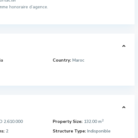
contacter
omme honoraire d’agence.
ia
Country:
Maroc
2
 2.610.000
Property Size:
132.00 m
s:
2
Structure Type:
Indisponible