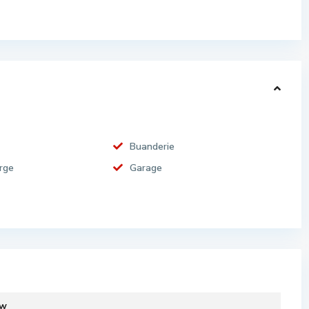
Buanderie
rge
Garage
ew