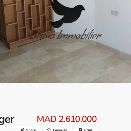
ger
MAD 2.610.000
Share
Favorite
Print