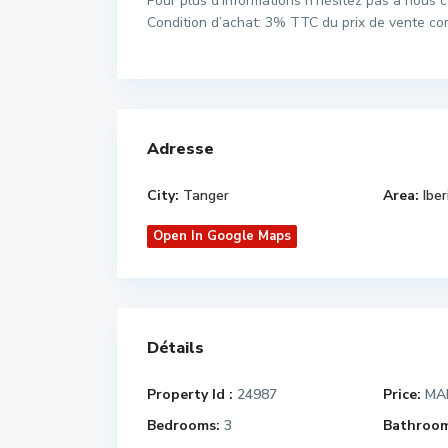
Pour plus d’informations n’hésitez pas à nous 
Condition d’achat: 3% TTC du prix de vente c
Adresse
City:
Tanger
Area:
Iber
Open In Google Maps
Détails
Property Id :
24987
Price:
MAD
Bedrooms:
3
Bathroom