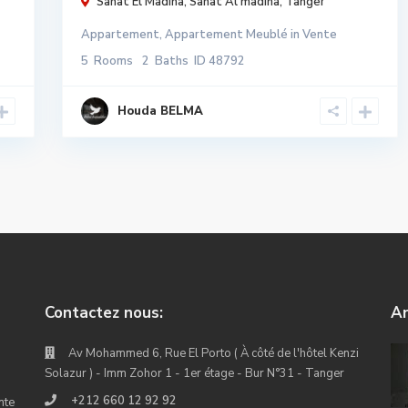
Sahat El Madina,
Sahat Al madina
,
Tanger
Appartement
,
Appartement Meublé
in
Vente
5
Rooms
2
Baths
ID
48792
Houda BELMA
Contactez nous:
An
Av Mohammed 6, Rue El Porto ( À côté de l'hôtel Kenzi
Solazur ) - Imm Zohor 1 - 1er étage - Bur N°31 - Tanger
+212 660 12 92 92
nte