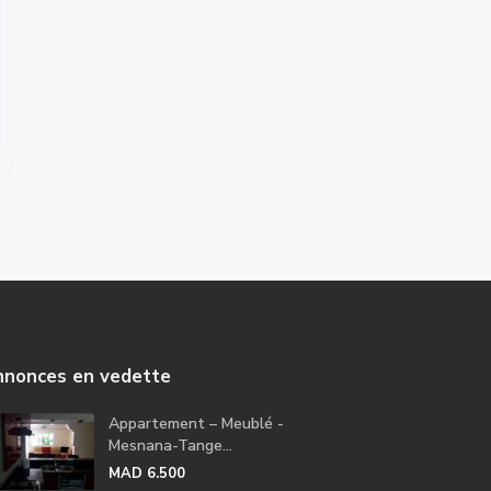
nonces en vedette
Appartement – Meublé -
Mesnana-Tange...
MAD 6.500