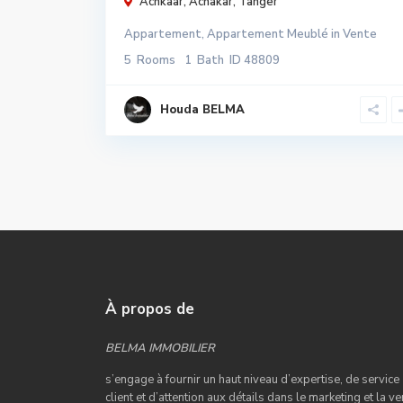
Achkaar,
Achakar
,
Tanger
Appartement
,
Appartement Meublé
in
Vente
5
Rooms
1
Bath
ID
48809
Houda BELMA
À propos de
BELMA IMMOBILIER
s’engage à fournir un haut niveau d’expertise, de service
client et d’attention aux détails dans le marketing et la ve