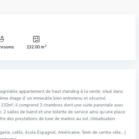
2
hrooms
132.00 m
agréable appartement de haut standing à la vente, situé dans
u 3ème étage d’ un immeuble bien entretenu et sécurisé.
e 132m², il comprend 3 chambres dont une suite parentale avec
, 2 salles de baind et une toilette de service ainsi qu’une place
re des prestations de luxe de marbre au sol, climatisation
rie, cafés, école Espagnol, Américaine, 5min de centre ville….)