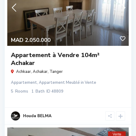
MAD 2.050.000
Appartement à Vendre 104m²
Achakar
Achkaar,
Achakar
,
Tanger
Appartement
,
Appartement Meublé
in
Vente
5
Rooms
1
Bath
ID
48809
Houda BELMA
Vente