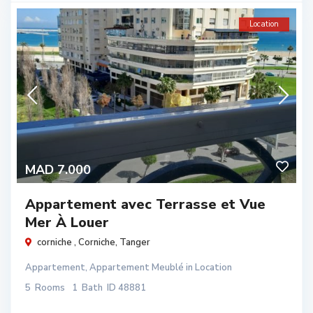
Location
MAD 7.000
Appartement avec Terrasse et Vue
Mer À Louer
corniche ,
Corniche
,
Tanger
Appartement
,
Appartement Meublé
in
Location
5
Rooms
1
Bath
ID
48881