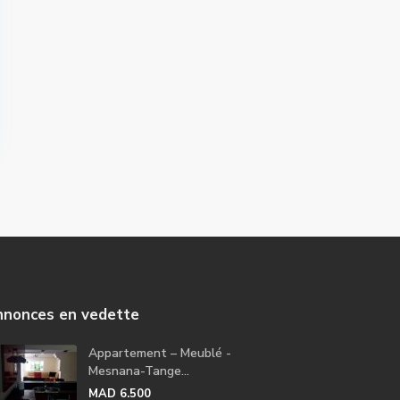
nonces en vedette
Appartement – Meublé -
Mesnana-Tange...
MAD 6.500