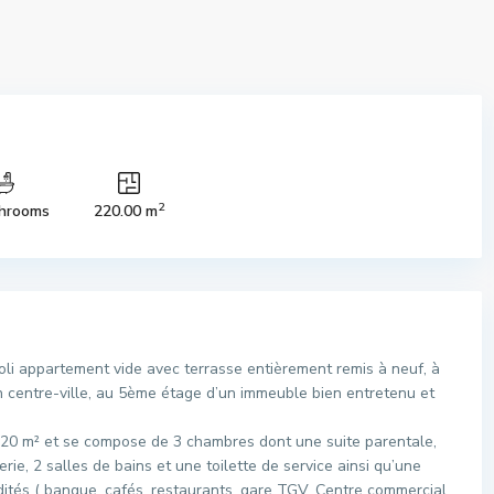
2
hrooms
220.00 m
li appartement vide avec terrasse entièrement remis à neuf, à
in centre-ville, au 5ème étage d’un immeuble bien entretenu et
220 m² et se compose de 3 chambres dont une suite parentale,
ie, 2 salles de bains et une toilette de service ainsi qu’une
ités ( banque, cafés, restaurants, gare TGV, Centre commercial