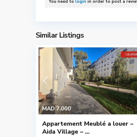
You need to
login
in order to post a revi
Similar Listings
Locatio
MAD 7.000
Appartement Meublé a louer –
Aida Village – ...