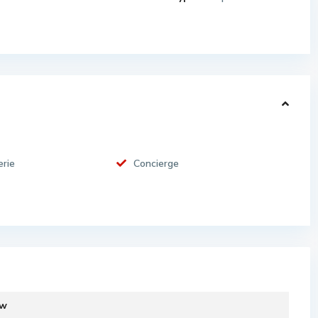
rie
Concierge
ew