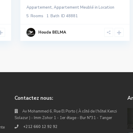
Appartement
,
Appartement Meublé
in
Location
5
Rooms
1
Bath
ID
48881
Houda BELMA
Contactez nous:
An
Av Mohammed 6, Rue El Porto ( À côté de l'hôtel Kenzi
Solazur ) - Imm Zohor 1 - 1er étage - Bur N°31 - Tanger
+212 660 12 92 92
nte