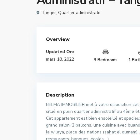
Administratif – Tan
Tanger
,
Quartier administratif
Overview
Updated On:
mars 18, 2022
3 Bedrooms
1 Bat
Description
BELMA IMMOBILIER met à votre disposition cet 
situé en plein quartier administratif au 4ème é
Cet appartement est bien ensoleillé et spacie
grand salon, 2 balcons, une cuisine avec buande
la wilaya, place des nations (sahat el oumam) 
restaurants, banques, écoles.…)