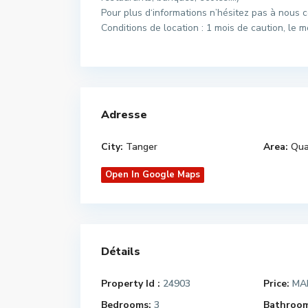
Pour plus d‘informations n’hésitez pas à nous c
Conditions de location : 1 mois de caution, le
Adresse
City:
Tanger
Area:
Qua
Open In Google Maps
Détails
Property Id :
24903
Price:
MAD
Bedrooms:
3
Bathroom