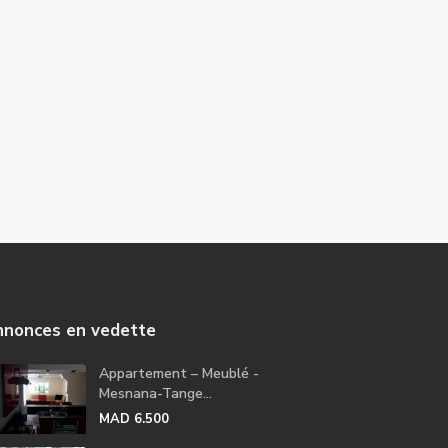
nonces en vedette
Appartement – Meublé -
Mesnana-Tange...
MAD 6.500