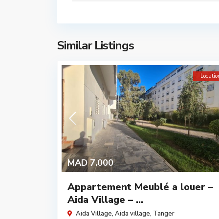
Similar Listings
Locatio
MAD 7.000
Appartement Meublé a louer –
Aida Village – ...
Aida Village,
Aida village
,
Tanger