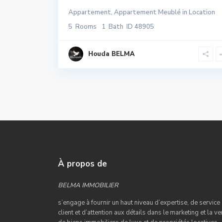
Appartement
,
Appartement Meublé
in
Location
5
Rooms
1
Bath
ID
48905
Houda BELMA
À propos de
BELMA IMMOBILIER
s’engage à fournir un haut niveau d’expertise, de service
client et d’attention aux détails dans le marketing et la ve