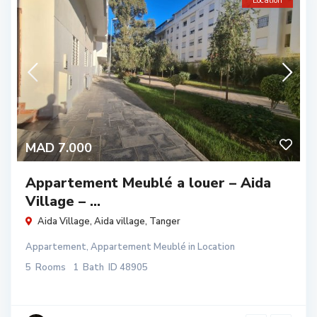
Location
MAD 7.000
Appartement Meublé a louer – Aida
Village – ...
Aida Village,
Aida village
,
Tanger
Appartement
,
Appartement Meublé
in
Location
5
Rooms
1
Bath
ID
48905