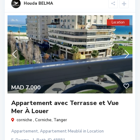
Houda BELMA
Location
MAD 7.000
Appartement avec Terrasse et Vue
Mer À Louer
corniche ,
Corniche
,
Tanger
Appartement
,
Appartement Meublé
in
Location