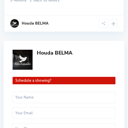
5
Rooms
1
Bath
ID
48881
Houda BELMA
Houda BELMA
Schedule a showing?