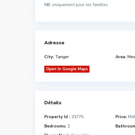
NB:
uniquement pour les familles
Adresse
City:
Tanger
Area:
Mes
Open In Google Maps
Détails
Property Id :
23775
Price:
MAD
Bedrooms:
2
Bathroom