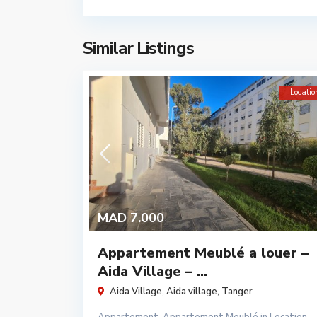
Similar Listings
Locatio
MAD 7.000
Appartement Meublé a louer –
Aida Village – ...
Aida Village,
Aida village
,
Tanger