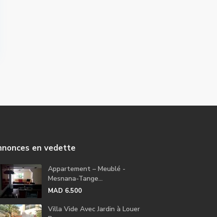
nonces en vedette
Appartement – Meublé -
Mesnana-Tange...
MAD 6.500
Villa Vide Avec Jardin à Louer