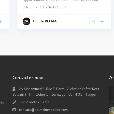
Appartement
,
Appartement Meublé
in
Location
5
Rooms
1
Bath
ID
48881
Houda BELMA
Contactez nous:
An
Av Mohammed 6, Rue El Porto ( À côté de l'hôtel Kenzi
Solazur ) - Imm Zohor 1 - 1er étage - Bur N°31 - Tanger
+212 660 12 92 92
nte
contact@belmaimmobilier.com