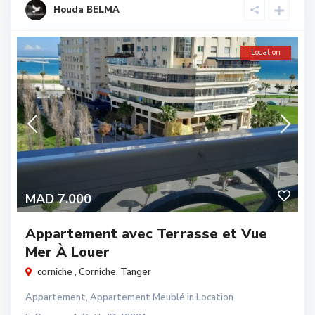
Houda BELMA
Location
MAD 7.000
Appartement avec Terrasse et Vue
Mer À Louer
corniche ,
Corniche
,
Tanger
Appartement
,
Appartement Meublé
in
Location