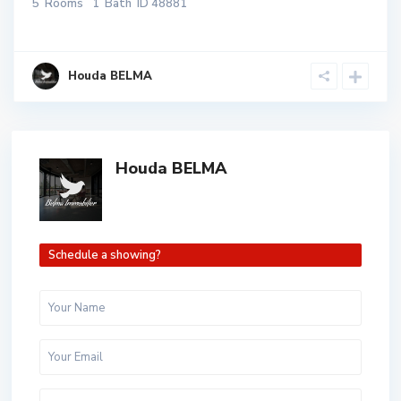
5
Rooms
1
Bath
ID
48881
Houda BELMA
Houda BELMA
Schedule a showing?