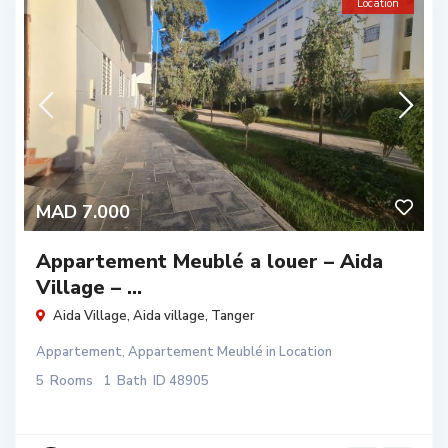
Location
MAD 7.000
Appartement Meublé a louer – Aida
Village – ...
Aida Village,
Aida village
,
Tanger
Appartement
,
Appartement Meublé
in
Location
5
Rooms
1
Bath
ID
48905