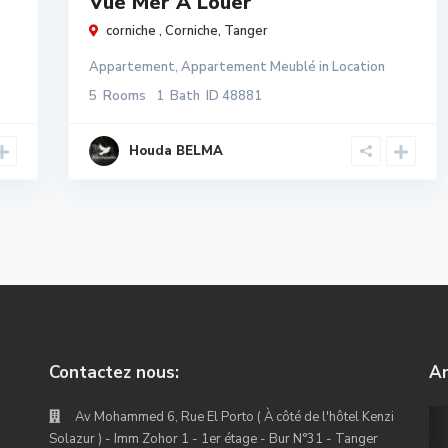
Vue Mer À Louer
corniche ,
Corniche
,
Tanger
Appartement
,
Appartement Meublé
in
Location
5
Rooms
1
Bath
ID
48881
Houda BELMA
Contactez nous:
An
Av Mohammed 6, Rue El Porto ( À côté de l'hôtel Kenzi
Solazur ) - Imm Zohor 1 - 1er étage - Bur N°31 - Tanger