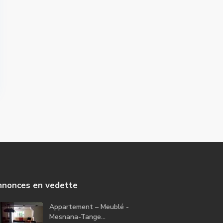
nonces en vedette
Appartement – Meublé -
Mesnana-Tange...