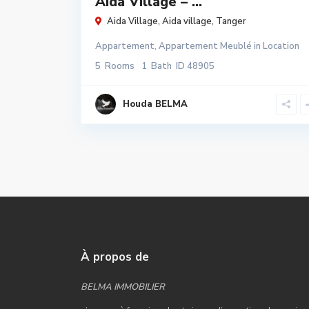
Aida Village – ...
Aida Village,
Aida village
,
Tanger
Appartement
,
Appartement Meublé
in
Location
5
Rooms
1
Bath
ID
48905
Houda BELMA
À propos de
BELMA IMMOBILIER