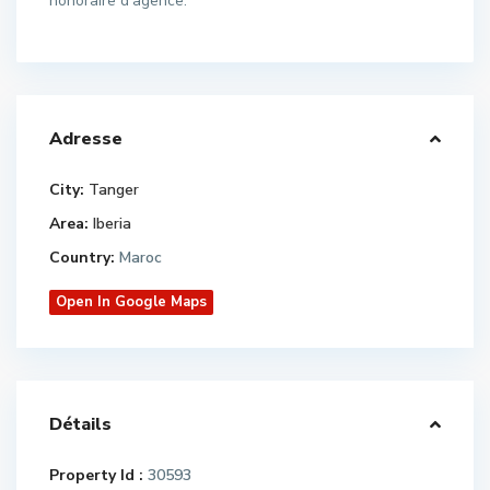
honoraire d’agence.
Adresse
City:
Tanger
Area:
Iberia
Country:
Maroc
Open In Google Maps
Détails
Property Id :
30593