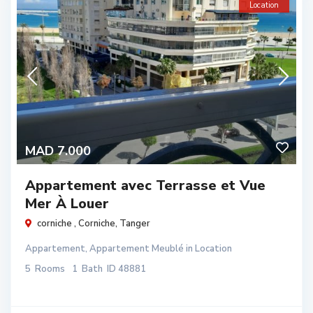
Location
MAD 7.000
Appartement avec Terrasse et Vue
Mer À Louer
corniche ,
Corniche
,
Tanger
Appartement
,
Appartement Meublé
in
Location
5
Rooms
1
Bath
ID
48881