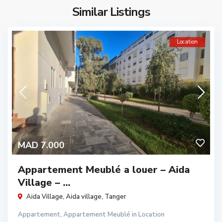
Similar Listings
Location
MAD 7.000
Appartement Meublé a louer – Aida
Village – ...
Aida Village,
Aida village
,
Tanger
Appartement
,
Appartement Meublé
in
Location