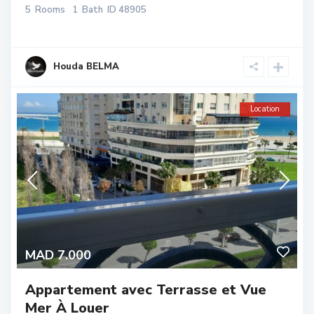
5
Rooms
1
Bath
ID
48905
Houda BELMA
Location
MAD 7.000
Appartement avec Terrasse et Vue
Mer À Louer