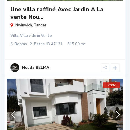
Une villa raffiné Avec Jardin A La
vente Nou...
Nwinwich
,
Tanger
Villa
,
Villa vide
in
Vente
2
6
Rooms
2
Baths
ID
47131
315.00 m
Houda BELMA
Vente