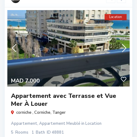
Location
MAD 7.000
Appartement avec Terrasse et Vue
Mer À Louer
corniche ,
Corniche
,
Tanger
Appartement
,
Appartement Meublé
in
Location
5
Rooms
1
Bath
ID
48881