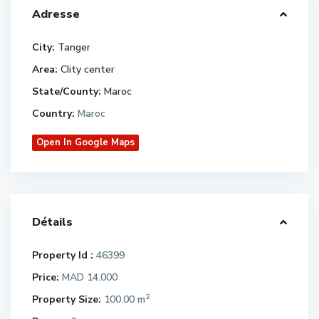
Adresse
City:
Tanger
Area:
CIity center
State/County:
Maroc
Country:
Maroc
Open In Google Maps
Détails
Property Id :
46399
Price:
MAD 14.000
2
Property Size:
100.00 m