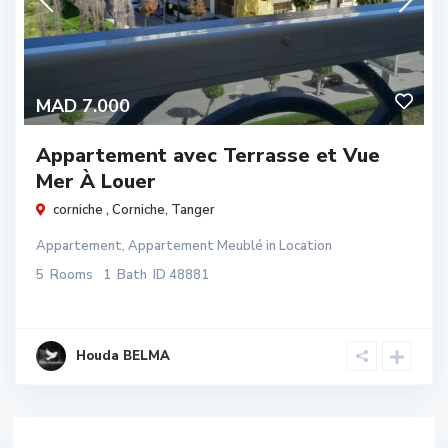
MAD 7.000
Appartement avec Terrasse et Vue
Mer À Louer
corniche ,
Corniche
,
Tanger
Appartement
,
Appartement Meublé
in
Location
5
Rooms
1
Bath
ID
48881
Houda BELMA