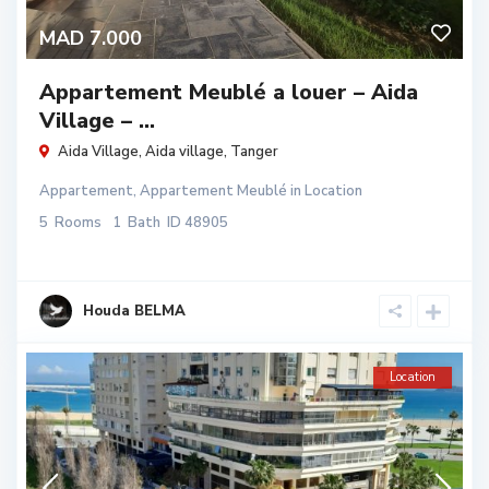
MAD 7.000
Appartement Meublé a louer – Aida
Village – ...
Aida Village,
Aida village
,
Tanger
Appartement
,
Appartement Meublé
in
Location
5
Rooms
1
Bath
ID
48905
Houda BELMA
Location