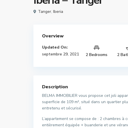
Iberia – Tanger
Tanger
,
Iberia
Overview
Updated On:
septembre 29, 2021
2 Bedrooms
2 Bat
Description
BELMA IMMOBILIER vous propose cet joli appar
superficie de 109 m², situé dans un quartier p
entretenu et sécurisé.
L’appartement se compose de : 2 chambres à cou
entièrement équipée + buanderie et une véranda