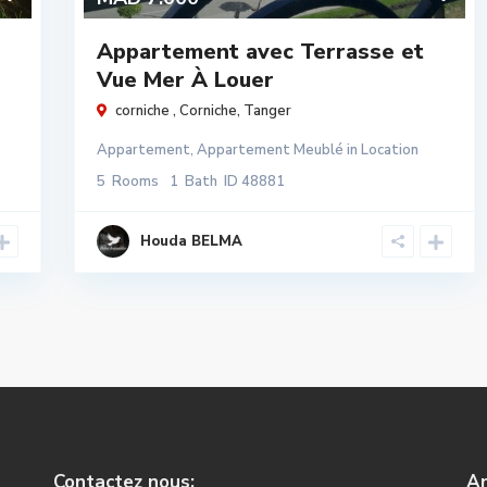
Appartement avec Terrasse et
Vue Mer À Louer
corniche ,
Corniche
,
Tanger
Appartement
,
Appartement Meublé
in
Location
5
Rooms
1
Bath
ID
48881
Houda BELMA
Contactez nous:
An