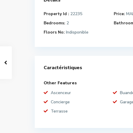
Détails
Property Id :
22235
Price:
MAD
Bedrooms:
2
Bathroom
Floors No:
Indisponible
Caractéristiques
Other Features
Ascenceur
Buande
Concierge
Garag
Terrasse