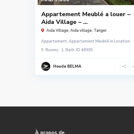
Appartement Meublé a louer –
Aida Village – ...
Aida Village,
Aida village
,
Tanger
Appartement
,
Appartement Meublé
in
Location
5
Rooms
1
Bath
ID
48905
Houda BELMA
À propos de