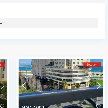
ew
n
Location
MAD 7.000