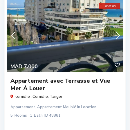
Location
MAD 7.000
Appartement avec Terrasse et Vue
Mer À Louer
corniche ,
Corniche
,
Tanger
Appartement
,
Appartement Meublé
in
Location
5
Rooms
1
Bath
ID
48881