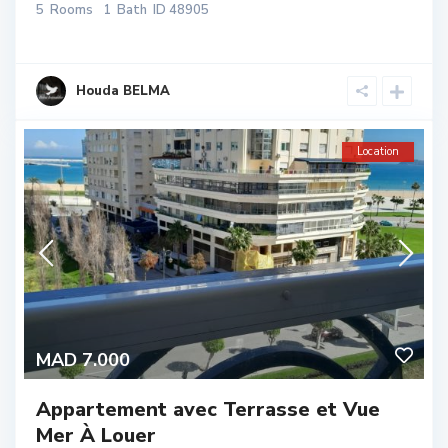
5
Rooms
1
Bath
ID
48905
Houda BELMA
Location
MAD 7.000
Appartement avec Terrasse et Vue
Mer À Louer