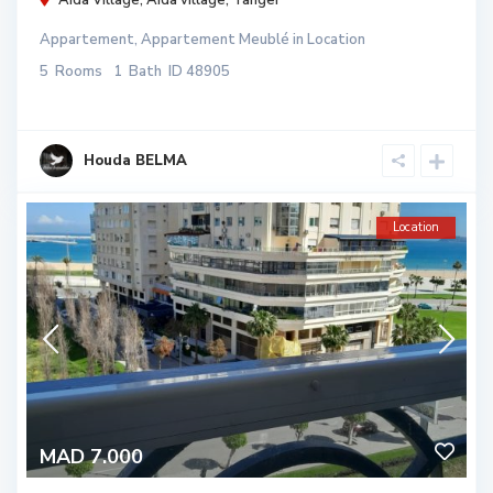
Appartement
,
Appartement Meublé
in
Location
5
Rooms
1
Bath
ID
48905
Houda BELMA
Location
MAD 7.000