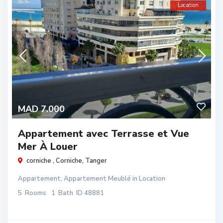
Location
MAD 7.000
Appartement avec Terrasse et Vue
Mer À Louer
corniche ,
Corniche
,
Tanger
Appartement
,
Appartement Meublé
in
Location
5
Rooms
1
Bath
ID
48881