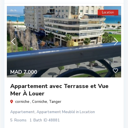
Location
MAD 7.000
Appartement avec Terrasse et Vue
Mer À Louer
corniche ,
Corniche
,
Tanger
Appartement
,
Appartement Meublé
in
Location
5
Rooms
1
Bath
ID
48881