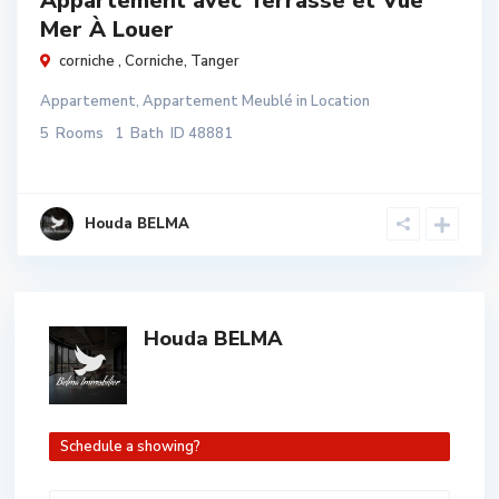
Appartement avec Terrasse et Vue
Mer À Louer
corniche ,
Corniche
,
Tanger
Appartement
,
Appartement Meublé
in
Location
5
Rooms
1
Bath
ID
48881
Houda BELMA
Houda BELMA
Schedule a showing?