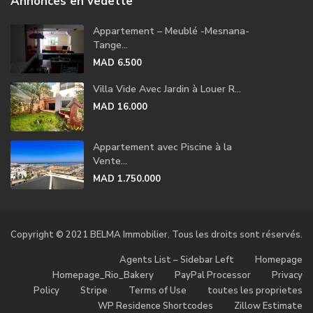
Annonces en vedette
Appartement – Meublé -Mesnana-
Tange...
MAD 6.500
Villa Vide Avec Jardin à Louer R...
MAD 16.000
Appartement avec Piscine à la
Vente...
MAD 1.750.000
Copyright © 2021 BELMA Immobilier. Tous les droits sont réservés.
Agents List – Sidebar Left
Homepage
Homepage_Rio_Bakery
PayPal Processor
Privacy
Policy
Stripe
Terms of Use
toutes les proprietes
WP Residence Shortcodes
Zillow Estimate