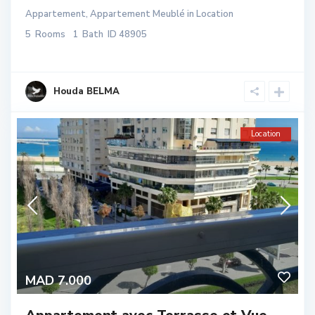
Appartement
,
Appartement Meublé
in
Location
5
Rooms
1
Bath
ID
48905
Houda BELMA
Location
MAD 7.000